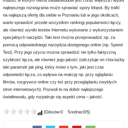
miasto, w którym oferta światłowodów jest coraz większa i wybór
najlepszego rozwiązania może sprawiać spory kłopot. By trafić
na najlepszą ofertę dla siebie w Poznaniu lub w jego okolicach,
warto sprawdzić przede wszystkim rankingi popularności łączy,
ale również wyniki testów Internetu wykonane z wykorzystaniem
specjalnych narzędzi. Taki test można przeprowadzić np. za
pomocą odpowiedniego narzędzia dostępnego online (np. Speed
Test). Przy jego użyciu można sprawdzić nie tylko faktyczną
szybkość łącza, ale również jego jakość (odczytuje on chociażby
taki parametr jak ping, który mówi o tym, jaki jest czas
odpowiedzi łącza, co wpływa na reakcję np. przy oglądaniu
filmów, rozgrywce online czy też przy przeglądaniu zwykłych
stron internetowych). Pozwoli to na dobór najlepszego
światłowodu, gdy rozpatruje się aspekt cena – jakość.
[Głosów:0 Średnia:0/5]