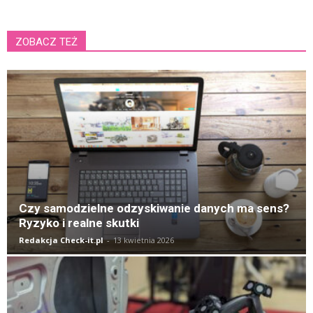
ZOBACZ TEŻ
K
Czy samodzielne odzyskiwanie danych ma sens?
Ryzyko i realne skutki
Redakcja Check-it.pl
-
13 kwietnia 2026