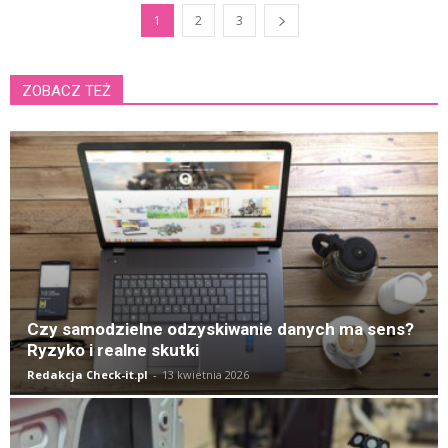
1
2
3
ZOBACZ TEŻ
K
Czy samodzielne odzyskiwanie danych ma sens?
Ryzyko i realne skutki
Redakcja Check-it.pl
-
13 kwietnia 2026