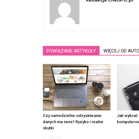
POWIĄZANE ARTYKUŁY
WIĘCEJ OD AUT
Czy samodzielne odzyskiwanie
Jak wybrać 
danych ma sens? Ryzyko i realne
komputero
skutki