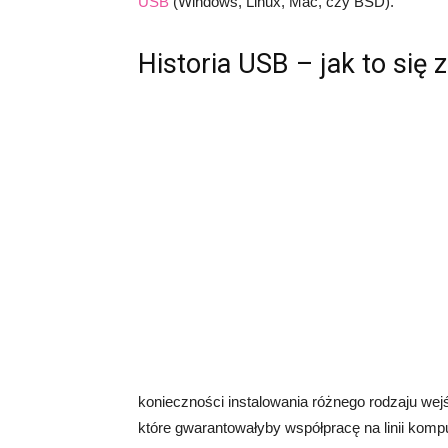
USB
(Windows, Linux, Mac, czy BSD).
Historia USB – jak to się 
konieczności instalowania różnego rodzaju wej
które gwarantowałyby współpracę na linii kompu