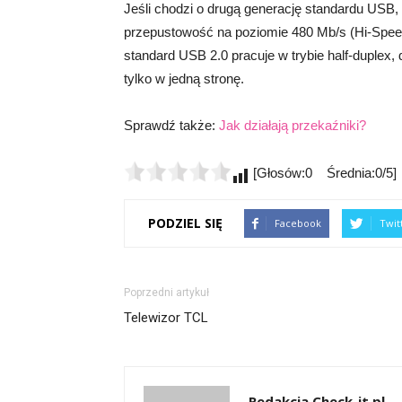
Jeśli chodzi o drugą generację standardu USB,
przepustowość na poziomie 480 Mb/s (Hi-Spe
standard USB 2.0 pracuje w trybie half-duplex
tylko w jedną stronę.
Sprawdź także:
Jak działają przekaźniki?
[Głosów:0 Średnia:0/5]
PODZIEL SIĘ
Facebook
Twit
Poprzedni artykuł
Telewizor TCL
Redakcja Check-it.pl