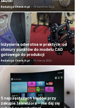
skutki
Redakcja Check-it.pl
-
13 kwietnia 2026
Inżynieria odwrotna w praktyce: od
chmury punktów do modelu CAD
gotowego do produkcji
Redakcja Check-it.pl
-
30 marca 2026
5 najczęstszych błędów przy
zakupie telewizora – nie daj się