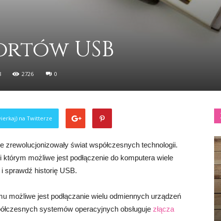
portów USB
8
2726
0
ierkaj) na Twitterze
e zrewolucjonizowały świat współczesnych technologii.
i którym możliwe jest podłączenie do komputera wiele
 i sprawdź historię USB.
mu możliwe jest podłączanie wielu odmiennych urządzeń
półczesnych systemów operacyjnych obsługuje
złącza