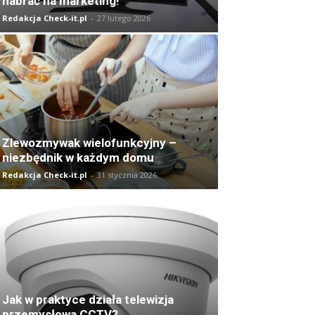
nabrać na marketing!
Redakcja Check-it.pl
-
27 lutego 2026
Zlewozmywak wielofunkcyjny –
niezbędnik w każdym domu
Redakcja Check-it.pl
-
31 stycznia 2026
Jak w praktyce działa telewizja
przemysłowa CCTV?