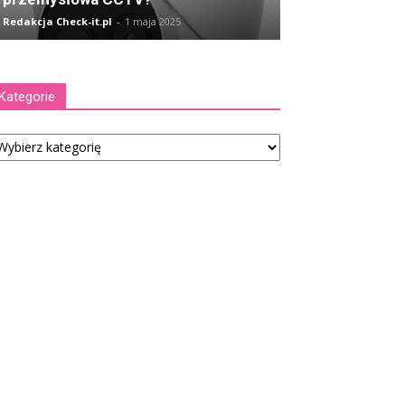
Redakcja Check-it.pl
-
1 maja 2025
Kategorie
tegorie