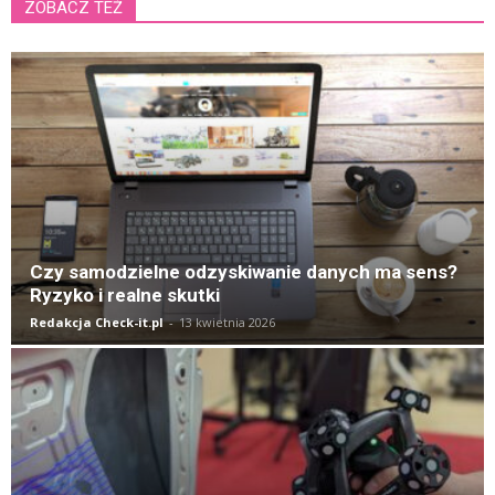
ZOBACZ TEŻ
K
Czy samodzielne odzyskiwanie danych ma sens?
Ryzyko i realne skutki
Redakcja Check-it.pl
-
13 kwietnia 2026