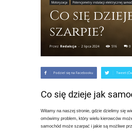
Motoryzacja
Potencjometry instalacji elektrycznej samo
Co się dzie
szarpie?
Przez
Redakcja
-
2 lipca 2024
516
0
Podziel się na Facebooku
Tweet (Ćw
Co się dzieje jak sam
Witamy na naszej stronie, gdzie dzielimy się 
omówimy problem, który wielu kierowców może
samochód może szarpać i jakie są możliwe pr