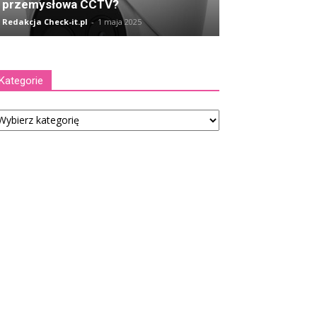
przemysłowa CCTV?
Redakcja Check-it.pl
-
1 maja 2025
Kategorie
tegorie