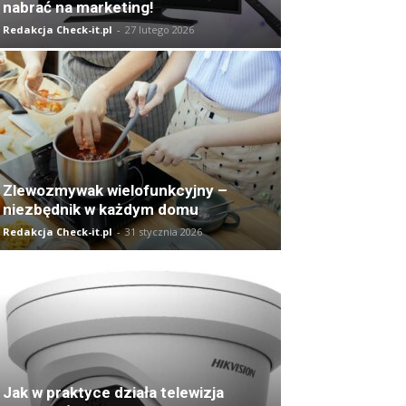
nabrać na marketing!
Redakcja Check-it.pl
-
27 lutego 2026
Zlewozmywak wielofunkcyjny –
niezbędnik w każdym domu
Redakcja Check-it.pl
-
31 stycznia 2026
Jak w praktyce działa telewizja