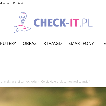
eklama
Kontakt
PUTERY
OBRAZ
RTV/AGD
SMARTFONY
TE
check-
it.pl
acji elektrycznej samochodu
Co się dzieje jak samochód szarpie?