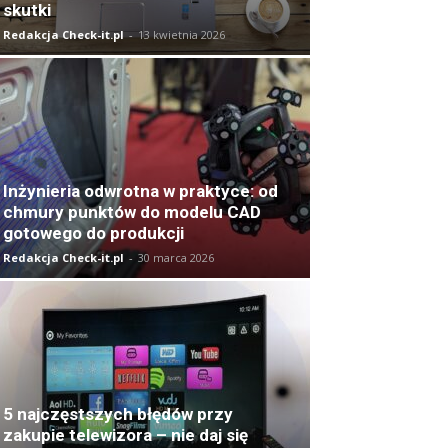
skutki
Redakcja Check-it.pl
-
13 kwietnia 2026
Inżynieria odwrotna w praktyce: od
chmury punktów do modelu CAD
gotowego do produkcji
Redakcja Check-it.pl
-
30 marca 2026
5 najczęstszych błędów przy
zakupie telewizora – nie daj się