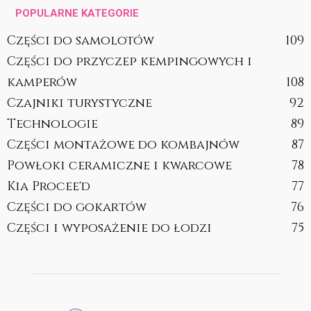
POPULARNE KATEGORIE
Części do samolotów
109
Części do przyczep kempingowych i
kamperów
108
Czajniki turystyczne
92
Technologie
89
Części montażowe do kombajnów
87
Powłoki ceramiczne i kwarcowe
78
Kia Procee'd
77
Części do gokartów
76
Części i wyposażenie do łodzi
75