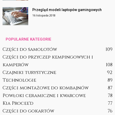
Przegląd modeli laptopów gamingowych
16 listopada 2018
POPULARNE KATEGORIE
Części do samolotów
109
Części do przyczep kempingowych i
kamperów
108
Czajniki turystyczne
92
Technologie
89
Części montażowe do kombajnów
87
Powłoki ceramiczne i kwarcowe
78
Kia Procee'd
77
Części do gokartów
76